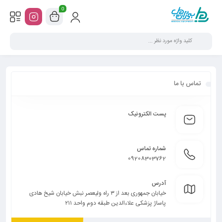
0
تماس با ما
پست الکترونیک
شماره تماس
09208303762
آدرس
خیابان جمهوری بعد از ۳ راه ولیعصر نبش خیابان شیخ هادی
پاساژ پزشکی علاءالدین طبقه دوم واحد ۲۱۱