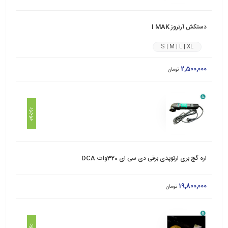
دستکش آرتروز I MAK
S | M | L | XL
2,500,000
تومان
موجود
اره گچ بری ارتوپدی برقی دی سی ای 320وات DCA
19,800,000
تومان