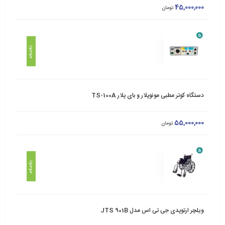
45,000,000
تومان
موجود
دستگاه کوتر مطبی مونوپلار و بای پلار TS-100A
55,000,000
تومان
موجود
ویلچر ارتوپدی جی تی اس مدل JTS 901B