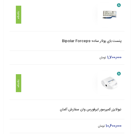
موجود
پنست بای پولار ساده-Bipolar Forceps
1,700,000
تومان
موجود
نبولایزر کمپرسور ایرفورس وان سفارش آلمان
10,600,000
تومان