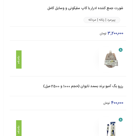
شورت جمع کننده ادرار با کاپ سلیکونی و وسایل کامل
پیرمرد | زنانه | مردانه
3,200,000
تومان
موجود
رزرو بگ آمبو برند بسمد تایوان (حجم 1000 و 2500 میل)
400,000
تومان
موجود