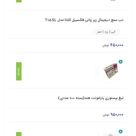
تب سنج دیجیتال زیر زبانی فلکسیبل کابانا مدل T15SL
ابی | زرد | سبز
450,000
تومان
موجود
تیغ بیستوری پارامونت هند(بسته 100 عددی)
950,000
تومان