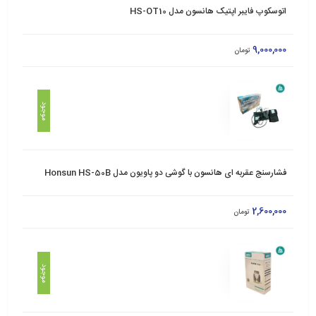
اتوسکوپ فایبر اپتیک هانسون مدل HS-OT10
9,000,000
تومان
موجود
فشارسنج عقربه ای هانسون با گوشی دو پاویون مدل Honsun HS-50B
2,600,000
تومان
موجود