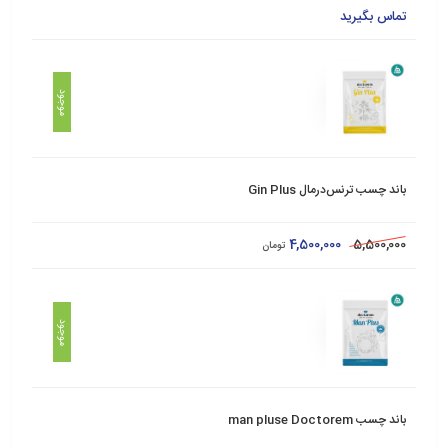
تماس بگیرید
موجود
باند چسب ترنس‌درمال Gin Plus
4,500,000
5,500,000
تومان
موجود
باند چسب man pluse Doctorem