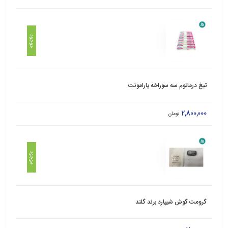
موجود
تیغ درماتوم سه سوراخه پارامونت
2,800,000
تومان
موجود
گرومت گوش شیپارد برند گلند