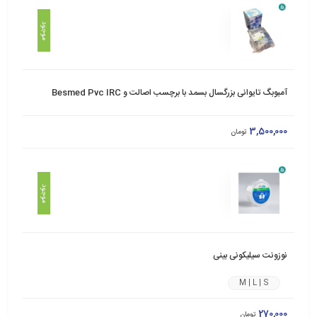
موجود
آمبوبگ تایوانی بزرگسال بسمد با برچسب اصالت و Besmed Pvc IRC
3,500,000
تومان
موجود
نوزونت سیلیکونی بینی
M | L | S
270,000
تومان