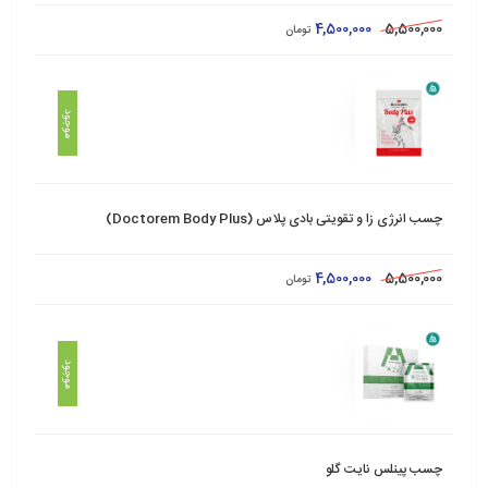
4,500,000
5,500,000
تومان
موجود
چسب انرژی ‌زا و تقویتی بادی پلاس (Doctorem Body Plus)
4,500,000
5,500,000
تومان
موجود
چسب پینلس نایت گلو