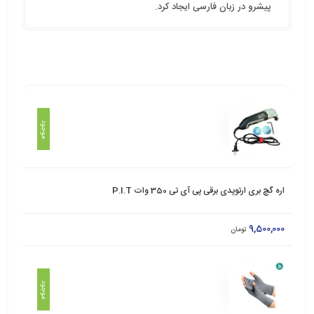
پیشرو در زبان فارسی ایجاد کرد.
وضعیت
محصول
قیمت
موجود
/ عکس
اره گچ بری ارتوپدی برقی پی آی تی 350 وات P.I.T
9,500,000
تومان
موجود