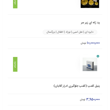
موجود
پد ژله ای زیر سر
دایره ای | نعل اسبی | نوزاد | اطفال | بزرگسال
10,000,000
تومان
موجود
پنیل کلمپ (کلمپ جلوگیری ادرار آقایان)
3,950,000
تومان