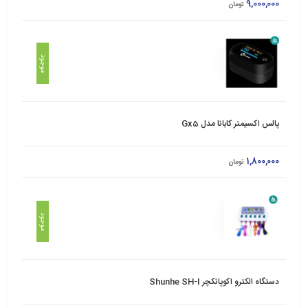
9,000,000
تومان
موجود
پالس اکسیمتر کابانا مدل Gx5
1,800,000
تومان
موجود
دستگاه الکترو اکوپانکچر Shunhe SH-I