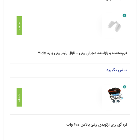
موجود
فرم‌دهنده و بازکننده مجرای بینی – نازال رتینر بینی یاید Yide
تماس بگیرید
موجود
اره گچ بری ارتوپدی برقی پالاس 600 وات