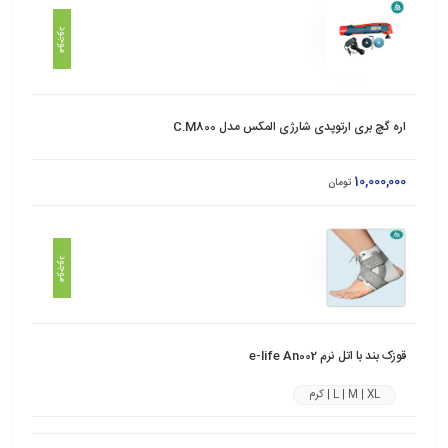
موجود
اره گچ بری ارتوپدی شارژی المکس مدل C.M800
10,000,000
تومان
موجود
قوزک بند با اتل نرم e-life An002
L | M | XL | کرم