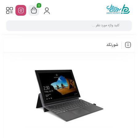
0
شورتکد