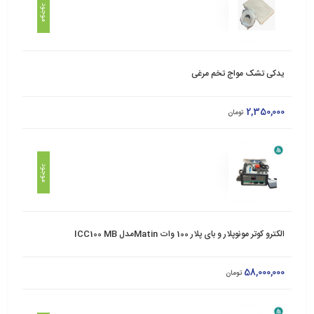
موجود
یدکی تشک مواج تخم مرغی
2,350,000
تومان
موجود
الکترو کوتر مونوپلار و بای پلار 100 وات Matinمدل ICC100 MB
58,000,000
تومان