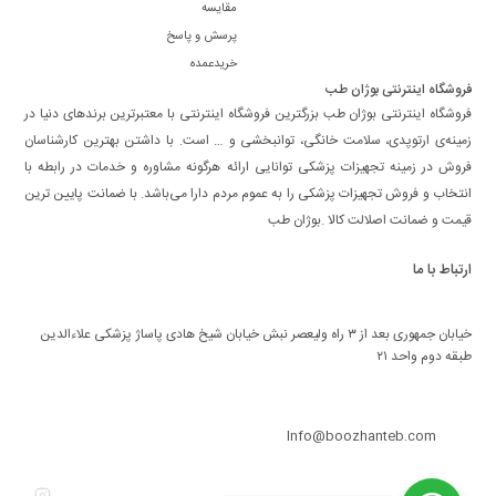
مقایسه
پرسش و پاسخ
خریدعمده
فروشگاه اینترنتی بوژان طب
فروشگاه اینترنتی بوژان طب بزرگترین فروشگاه اینترنتی با معتبرترین برندهای دنیا در
زمینه‌ی ارتوپدی، سلامت خانگی، توانبخشی و … است. با داشتن بهترین کارشناسان
فروش در زمینه تجهیزات پزشکی توانایی ارائه هرگونه مشاوره و خدمات در رابطه با
انتخاب و فروش تجهیزات پزشکی را به عموم مردم دارا می‌‌‌‌باشد. با ضمانت پایین ترین
قیمت و ضمانت اصلالت کالا .بوژان طب
ارتباط با ما
این تجهیزات می‌توانند شامل ابزارهای ساده مانند لوله‌های آزمایش و پیپت‌ها تا
خیابان جمهوری بعد از ۳ راه ولیعصر نبش خیابان شیخ هادی پاساژ پزشکی علاءالدین
دستگاه‌های پیچیده‌تری مانند میکروسکوپ‌ها و دستگاه‌های طیف‌سنج باشند
طبقه دوم واحد ۲۱
مجموعه‌ی تجهیزات آزمایشگاهی با توجه به نوع هر آزمایشگاه و فعالیت آن متفاوت
09208303762
است.
Info@boozhanteb.com
انواع تجهیزات آزمایشگاهی
به طور کلی تجهیزات در آزمایشگاه‌های مختلف در چند گروه دسته بندی می‌شود: