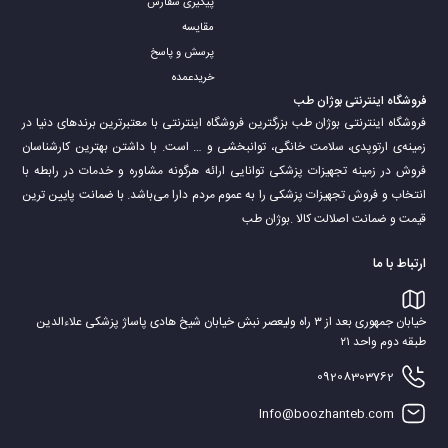
پیگیری سفارش
زنگ‌زدگی نمی‌شود.
مقایسه
پرسش و پاسخ
خریدعمده
فروشگاه اینترنتی بوژان طب
فروشگاه اینترنتی بوژان طب بزرگترین فروشگاه اینترنتی با معتبرترین برندهای دنیا در
زمینه‌ی ارتوپدی، سلامت خانگی، توانبخشی و … است. با داشتن بهترین کارشناسان
فروش در زمینه تجهیزات پزشکی توانایی ارائه هرگونه مشاوره و خدمات در رابطه با
انتخاب و فروش تجهیزات پزشکی را به عموم مردم دارا می‌‌‌‌باشد. با ضمانت پایین ترین
قیمت و ضمانت اصلالت کالا .بوژان طب
ارتباط با ما
خیابان جمهوری بعد از ۳ راه ولیعصر نبش خیابان شیخ هادی پاساژ پزشکی علاءالدین
طبقه دوم واحد ۲۱
هنگام استفاده از آن، حرکت تیغه‌های اره با سرعت بالا و به صورت ارتعاشی صورت
09208303762
می‌گیرد. آنها به‌آرامی به گچ برخورد کرده و بدون اینکه ضربه یا فشار مستقیمی روی
پوست ایجاد کنند گچ را از سطح پوست بیمار جدا می‌کنند. ارتعاشات آن، بسیار نرم
Info@boozhanteb.com
و دقیق بوده و به پوست آسیبی نمی‌رسانند و می‌توانند برش دقیق انجام دهند.