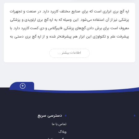
اره گچ بری ابزاری است که برای صنایع مختلف کاربرد دارد. در صنعت و تجهیزات
پزشکی نیز از آن استفاده می‌شود. این وسیله که به اره گچ بری ارتوپدی و پزشکی
معروف است برای برش دادن گچ‌های پزشکی فایبرگلاس و دی کست کاربرد دارد. با
پیشرفت علم و تکنولوژی این ابزار هم پیشرفته‌تر شده و از اره گچ‌ بری دستی به
برقی تغییر پیدا کرده است. اگرچه این ابزار، تیز است اما دست را نمی‌برد و این
اطلاعات بیشتر ...
ویژگی به‌علت ارتعاشات نرم و دقیق تیغه‌هایش و سیستم کنترل سرعت و فشار این
دستگاه است. امروزه انواع مختلفی از آنها در برندها و کیفیت‌های مختلف تولید و
عرضه می‌شود. با ما تا پایان مطلب همراه باشید تا بیشتر با این ابزار آشنا شوید.
معرفی اره گچ بری
اره گچ بری چیست؟ این ابزار یکی از مهم‌ترین ابزارآلات قسمت ارتوپدی
بیمارستان‌ها و کلینیک‌ها است. بدون آن نمی‌توان گچ‌های نواحی شکسته شده
بیماران را باز کرد. همان‌گونه که اشاره کردیم در دو نوع دستی و برقی موجود است.
دسترسی سریع
استفاده از نوع دستی در سالیان قبل رایج‌تر بود و اکنون از نوع برقی بیشتر استفاده
تماس با ما
می‌شود. تیغه‌های آن از جنس فلز بوده و بهترین نوع آن اره گچ‌ بری است که تیغه
وبلاگ
استیل از نوع ضدزنگ دارد. این نوع اره، کند یا دچار خوردگی، پوسیدگی و