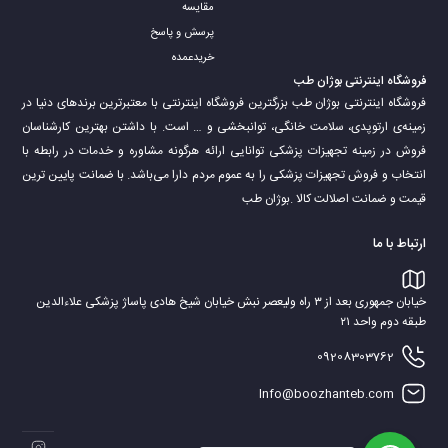
مقایسه
زمانی که عضو به حالت سابق برگردد و آسیب دیدگی آن از بین برود.
پرسش و پاسخ
آتل پا چیست؟
خریدعمده
آتل برای مفاصل مختلف بدن استفاده می‌شود؛ ممکن است عضو آسیب دیده
فروشگاه اینترنتی بوژان طب
انگشت دست باشد که در این صورت از
آتل انگشت
برای نگه داشتن انگشتان، مچ
فروشگاه اینترنتی بوژان طب بزرگترین فروشگاه اینترنتی با معتبرترین برندهای دنیا در
دست، ساعد دست و یا کتف استفاده می‌شود.
زمینه‌ی ارتوپدی، سلامت خانگی، توانبخشی و … است. با داشتن بهترین کارشناسان
اما زمانی که در رفتگی یا ایجاد مشکلاتی همچون شکستگی و احساس درد برای پا
فروش در زمینه تجهیزات پزشکی توانایی ارائه هرگونه مشاوره و خدمات در رابطه با
انتخاب و فروش تجهیزات پزشکی را به عموم مردم دارا می‌‌‌‌باشد. با ضمانت پایین ترین
باشد، از مدل شکسته برای ثابت نگه داشتن مچ پا، ساق پا، زانو و یا مفصل ران
قیمت و ضمانت اصلالت کالا .بوژان طب
استفاده می‌شود.
ارتباط با ما
خیابان جمهوری بعد از ۳ راه ولیعصر نبش خیابان شیخ هادی پاساژ پزشکی علاءالدین
طبقه دوم واحد ۲۱
09208303762
Info@boozhanteb.com