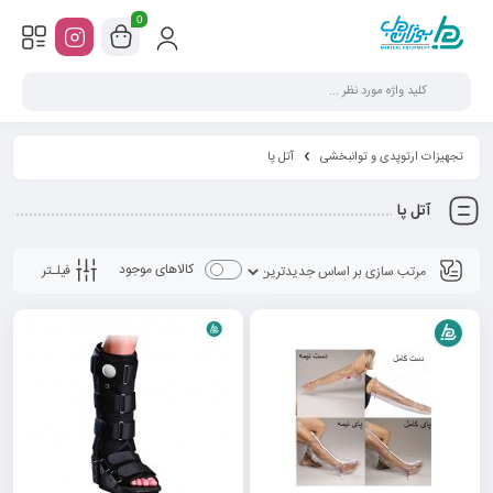
0
تجهیزات ارتوپدی و توانبخشی
آتل پا
آتل پا
کالاهای موجود
فیلـتر