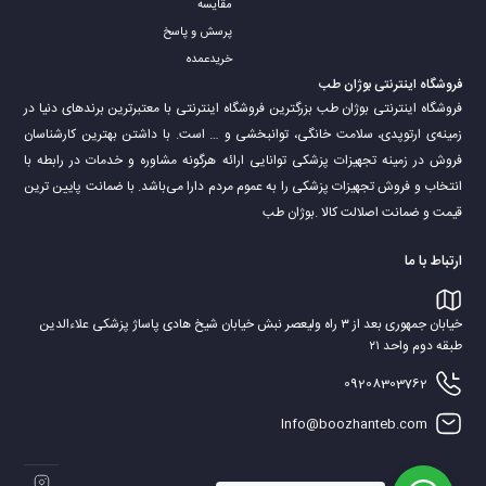
مقایسه
پرسش و پاسخ
خریدعمده
فروشگاه اینترنتی بوژان طب
فروشگاه اینترنتی بوژان طب بزرگترین فروشگاه اینترنتی با معتبرترین برندهای دنیا در
زمینه‌ی ارتوپدی، سلامت خانگی، توانبخشی و … است. با داشتن بهترین کارشناسان
فروش در زمینه تجهیزات پزشکی توانایی ارائه هرگونه مشاوره و خدمات در رابطه با
انتخاب و فروش تجهیزات پزشکی را به عموم مردم دارا می‌‌‌‌باشد. با ضمانت پایین ترین
قیمت و ضمانت اصلالت کالا .بوژان طب
ارتباط با ما
خیابان جمهوری بعد از ۳ راه ولیعصر نبش خیابان شیخ هادی پاساژ پزشکی علاءالدین
طبقه دوم واحد ۲۱
09208303762
Info@boozhanteb.com