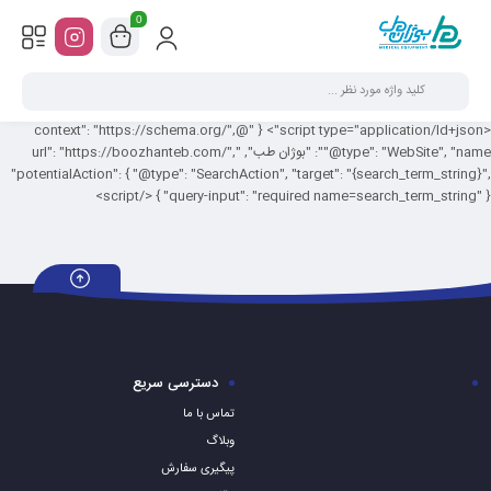
0
<script type="application/ld+json"> { "@context": "https://schema.org/",
"@type": "WebSite", "name": "بوژان طب", "url": "https://boozhanteb.com/",
"potentialAction": { "@type": "SearchAction", "target": "{search_term_string}",
"query-input": "required name=search_term_string" } } </script>
دسترسی سریع
تماس با ما
وبلاگ
پیگیری سفارش