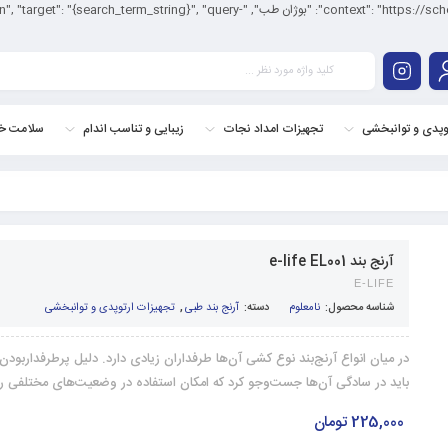
<application/ld+json"> { "@context": "https://schema.org/", "@type": "WebSite", "name
وپدی و توانبخشی
تجهیزات امداد نجات
زیبایی و تناسب اندام
سلامت خا
آرنج بند e-life EL001
E-LIFE
شناسه محصول:
نامعلوم
دسته:
آرنج بند طبی
,
تجهیزات ارتوپدی و توانبخشی
در میان انواع آرنج‌بند نوع کشی آن‌ها طرفداران زیادی دارد. دلیل پرطرفداربودن 
باید در سادگی آن‌ها جست‌وجو کرد که امکان استفاده در وضعیت‌های مختلفی را 
225,000
تومان