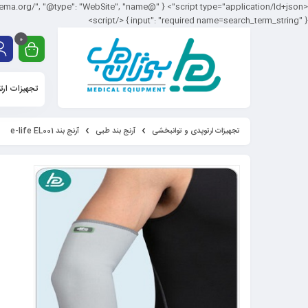
input": "required name=search_term_string" } } </script>
0
تجهیزات ارت
تجهیزات ارتوپدی و توانبخشی
آرنج بند طبی
آرنج بند e-life EL001