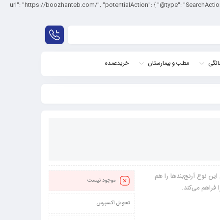
script type="": "بوژان طب", "url": "https://boozhanteb.com/", "potentialAction": { "@type": "SearchAction", "target": "{search_term_string}", "query-
نگی
مطب و بیمارستان
خریدعمده
این نوع آرنج‌بندها را هم
موجود نیست
فراهم می‌کند.
تحویل اکسپرس