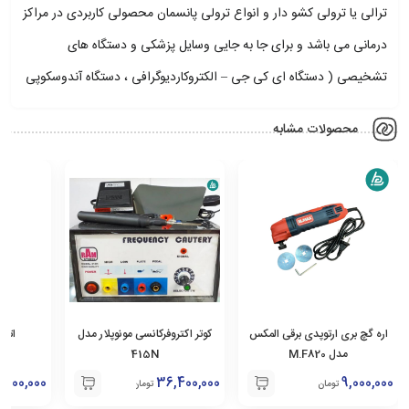
ترالی یا ترولی کشو دار و انواع ترولی پانسمان محصولی کاربردی در مراکز
درمانی می باشد و برای جا به جایی وسایل پزشکی و دستگاه های
تشخیصی ( دستگاه ای کی جی – الکتروکاردیوگرافی ، دستگاه آندوسکوپی
و… ) و دستگاه های زیبایی (میکرودرم -هیدرودرمی – لیزر و … ) مورد
محصولات مشابه
استفاده قراد می گیرد .
ترالی های پزشکی و بیمارستانی همچنین در مراکز درمانی از قبیل بیمارستان ها و
درمانگاه ها مورد استفاده قرار می گیرند .
ترولی حمل غذا و ترولی حمل ست های جراحی برای اتاق عمل و … ترولی های عمومی
بیمارستان ها می باشد .
اره گچ بری ارتوپدی برقی المکس
کوتر اکتروفرکانسی مونوپلار مدل
اتوس
مدل M.F820
415N
,300,000
36,400,000
9,000,000
تومان
تومان