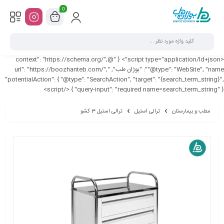
0
<script type="application/ld+json"> { "@context": "https://schema.org/",
"@type": "WebSite", "name": "بوژان طب", "url": "https://boozhanteb.com/",
"potentialAction": { "@type": "SearchAction", "target": "{search_term_string}",
"query-input": "required name=search_term_string" } } </script>
مطب و بیمارستان
ترالی استیل
ترالی استیل 3 کشو