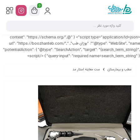
0
<script type="application/ld+json"> { "@context": "https://schema.org/",
"@type": "WebSite", "name": "بوژان طب", "url": "https://boozhanteb.com/",
"potentialAction": { "@type": "SearchAction", "target": "{search_term_string}",
"query-input": "required name=search_term_string" } } </script>
مطب و بیمارستان
ست معاینه استار مد