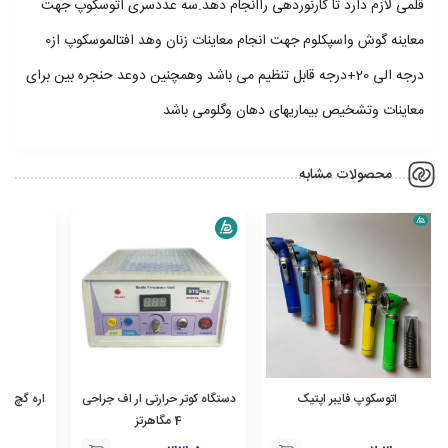
قلمی لازم دارد تا کارنوردهی راانجام دهد.سه عددسری اتوسکوپ جهت
معاینه گوش واسپکلوم جهت انجام معاینات زنان وهد افتالموسکوپ از0
درجه الی 20+درجه قابل تنظیم می باشد وهمچنین دوعد حنجره بین برای
معاینات وتشخیص بیماریهای دهان وگلومی باشد
محصولات مشابه
اتوسکوپ فایبر اپتیک
دستگاه کوتر حرارتی ار اف جراحی
اره گچ بر
4 مگاهرتز
م