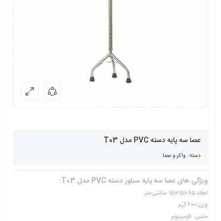
عصا سه پایه دسته PVC مدل T03
دسته:
واکر و عصا
ویژگی های عصا سه پایه سیلور دسته PVC مدل T03:
ابعاد 85×15×15 سانتی‌متر
وزن:600 گرم
جنس الومینیوم