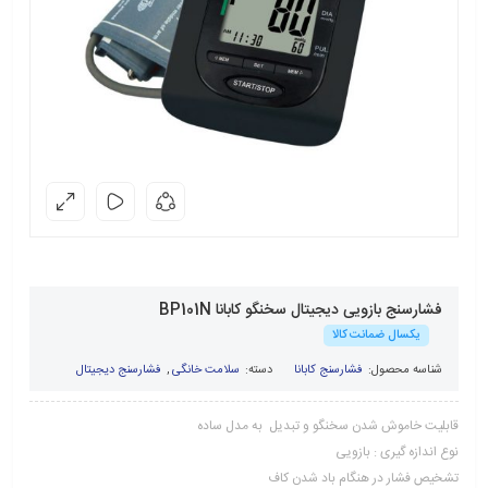
فشارسنج بازویی دیجیتال سخنگو کابانا BP101N
یکسال ضمانت کالا
شناسه محصول:
فشارسنج کابانا
دسته:
سلامت خانگی
,
فشارسنج دیجیتال
قابلیت خاموش شدن سخنگو و تبدیل به مدل ساده
نوع اندازه گیری : بازویی
تشخیص فشار در هنگام باد شدن کاف