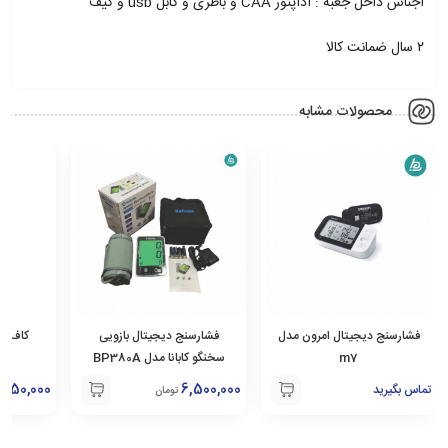
اجناس داخل جعبه : اداپتور CAA و باطری و کابل usb و کیف
۲ سال ضمانت کالا
محصولات مشابه
فشارسنج دیجیتال امرون مدل
فشارسنج دیجیتال بازویی
کاف بر
m7
سخنگو کابانا مدل BP380A
450,000
6,500,000
تماس بگیرید
تومان