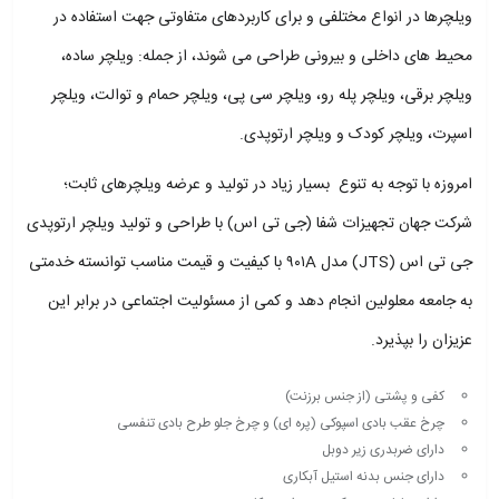
ویلچرها در انواع مختلفی و برای کاربردهای متفاوتی جهت استفاده در
محیط‌ های داخلی و بیرونی طراحی می شوند، از جمله: ویلچر ساده،
ویلچر برقی، ویلچر پله رو، ویلچر سی پی، ویلچر حمام و توالت، ویلچر
اسپرت، ویلچر کودک و ویلچر ارتوپدی.
امروزه با توجه به تنوع بسیار زیاد در تولید و عرضه ویلچرهای ثابت؛
شرکت جهان تجهیزات شفا (جی تی اس) با طراحی و تولید ویلچر ارتوپدی
جی تی اس (JTS) مدل ۹۰۱A با کیفیت و قیمت مناسب توانسته خدمتی
به جامعه معلولین انجام دهد و کمی از مسئولیت اجتماعی در برابر این
عزیزان را بپذیرد.
کفی و پشتی (از جنس برزنت)
چرخ عقب بادی اسپوکی (پره ای) و چرخ جلو طرح بادی تنفسی
دارای ضربدری زیر دوبل
دارای جنس بدنه استیل آبکاری