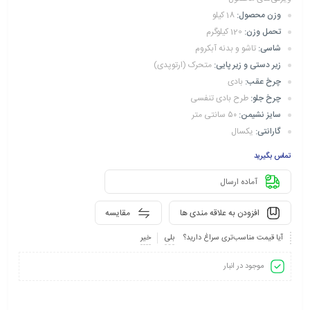
وزن محصول:
18 کیلو
تحمل وزن:
120 کیلوگرم
شاسی:
تاشو و بدنه آبکروم
زیر دستی و زیر پایی:
متحرک (ارتوپدی)
چرخ عقب:
بادی
چرخ جلو:
طرح بادی تنفسی
سایز نشیمن:
۵۰ سانتی متر
گارانتی:
یکسال
تماس بگیرید
آماده ارسال
افزودن به علاقه مندی ها
مقایسه
آیا قیمت مناسب‌تری سراغ دارید؟
بلی
خیر
موجود در انبار