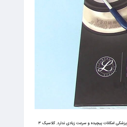
استتوسکوپ لیتمن کلاسیک ۳، ابزاری با قیمت مناسب، بادوام، منعطف و قابل اعتماد برای اکثر فعالان حوزهٔ سلامت و درمان است. ​این گوشی پزشکی امکانات پیچیده و سرعت زیادی ندارد. ​کلاسیک ۳