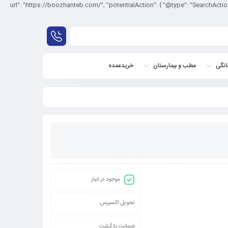
script type="": "بوژان طب", "url": "https://boozhanteb.com/", "potentialAction": { "@type": "SearchAction", "target": "{search_term_string}", "query-
نگی
مطب و بیمارستان
خریدعمده
موجود در انبار
تحویل اکسپرس
ضمانت بازگشت