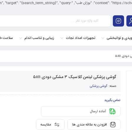
<application/ld+json"> { "@context": "https://schema.org/", "@type": "WebSite", "name
وپدی و توانبخشی
تجهیزات امداد نجات
زیبایی و تناسب اندام
سلامت خا
گوشی پزشکی لیتمن کلاسیک ۳ مشکی دودی ۵۸۱۱
دسته:
گوشی پزشکی
تماس بگیرید
آماده ارسال
افزودن به علاقه مندی ها
مقایسه