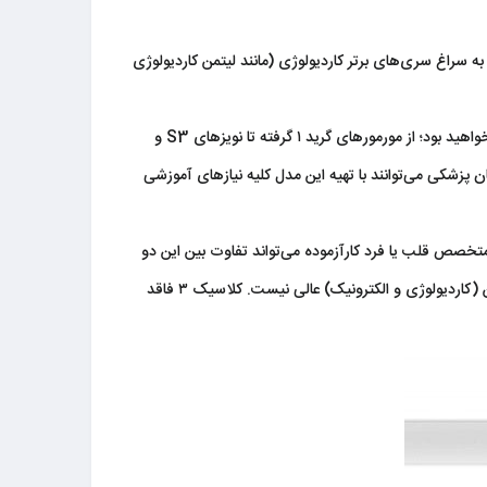
سراغ سری‌های برتر کاردیولوژی (مانند لیتمن کاردیولوژی
اگر بخواهیم خیلی مختصر عملکرد استتوسکوپ لیتمن کلاسیک ۳ را بررسی کنیم باید بگوییم شما با این استتوسکوپ قادر به شنیدن هر صدایی خواهید بود؛ از مورمورهای گرید ۱ گرفته تا نویزهای S3 و
زشکی می‌توانند با تهیه این مدل کلیه نیاز‌های آموزشی
لیتمن کلاس ۳ همانند سری کاردیولوژی است؟​ ​خیر، هر متخصص قلب یا فرد کارآزموده می‌تواند تفاوت بین این دو
استتوسکوپ را درک کند. قدرت ​آکوستیک (سمع) این گوشی پزشکی با وجود این که بسیار خوب است، به اندازهٔ مدل‌های بسیار پیشرفتهٔ لیتمن (کاردیولوژی و الکترونیک) عالی نیست. ​کلاسیک ۳ فاقد