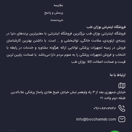
مقایسه
پرسش و پاسخ
خریدعمده
فروشگاه اینترنتی بوژان طب
فروشگاه اینترنتی بوژان طب بزرگترین فروشگاه اینترنتی با معتبرترین برندهای دنیا در
زمینه‌ی ارتوپدی، سلامت خانگی، توانبخشی و … است. با داشتن بهترین کارشناسان
فروش در زمینه تجهیزات پزشکی توانایی ارائه هرگونه مشاوره و خدمات در رابطه با
انتخاب و فروش تجهیزات پزشکی را به عموم مردم دارا می‌‌‌‌باشد. با ضمانت پایین ترین
قیمت و ضمانت اصلالت کالا .بوژان طب
ارتباط با ما
خیابان جمهوری بعد از ۳ راه ولیعصر نبش خیابان شیخ هادی پاساژ پزشکی علاءالدین
طبقه دوم واحد ۲۱
09208303762
Info@boozhanteb.com