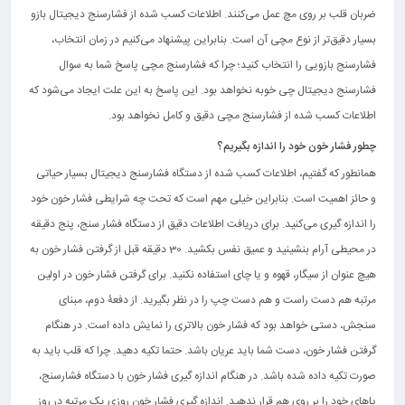
ضربان قلب بر روی مچ عمل می‌کنند. اطلاعات کسب شده از فشارسنج دیجیتال بازو
بسیار دقیق‌تر از نوع مچی آن است. بنابراین پیشنهاد می‌کنیم در زمان انتخاب،
فشارسنج بازویی را انتخاب کنید؛ چرا که فشارسنج مچی پاسخ شما به سوال
فشارسنج دیجیتال چی خوبه نخواهد بود. این پاسخ به این علت ایجاد می‌شود که
اطلاعات کسب شده از فشارسنج مچی دقیق و کامل نخواهد بود.
چطور فشار خون خود را اندازه بگیریم؟
همانطور که گفتیم، اطلاعات کسب شده از دستگاه فشارسنج دیجیتال بسیار حیاتی
و حائز اهمیت است. بنابراین خیلی مهم است که تحت چه شرایطی فشار خون خود
را اندازه گیری می‌کنید. برای دریافت اطلاعات دقیق از دستگاه فشار سنج، پنج دقیقه
در محیطی آرام بنشینید و عمیق نفس بکشید. 30 دقیقه قبل از گرفتن فشار خون به
هیچ عنوان از سیگار، قهوه و یا چای استفاده نکنید. برای گرفتن فشار خون در اولین
مرتبه هم دست راست و هم دست چپ را در نظر بگیرید. از دفعۀ دوم، مبنای
سنجش، دستی خواهد بود که فشار خون بالاتری را نمایش داده است. در هنگام
گرفتن فشار خون، دست شما باید عریان باشد. حتما تکیه دهید. چرا که قلب باید به
صورت تکیه داده شده باشد. در هنگام اندازه گیری فشار خون با دستگاه فشارسنج،
پاهای خود را بر روی هم قرار ندهید. اندازه گیری فشار خون روزی یک مرتبه در روز