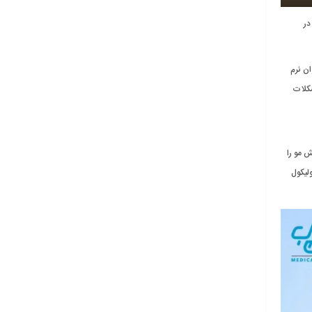
در
ان نرم
شکلات
س مطالعات انجام گرفته، زنان بین سنین ۱۸ تا ۴۵ سال که ریزش مو را
یکول‌