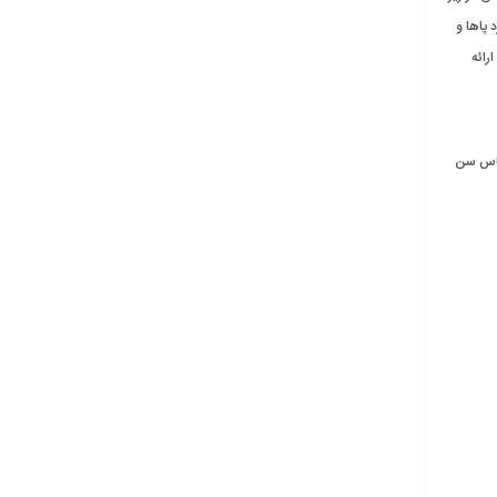
 پاها و
رائه
اساس سن