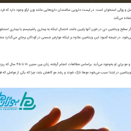
ل و پوکی استخوان است. در لیست دارویی سالمندان داروهایی مانند بون ارکو وجود دارد که فرد 
اده می‌کند.
اگر سطح ویتامین دی در خون آنها پایین باشد، احتمال اینکه به بیماری راشیتیسم یا بیماری استخو
شود. در نتیجه کمبود این ویتامین علاوه بر اینکه عوارض جسمی در کودکان برجای می‌گذارد م
اگر فرد کمبود ویتامین دی داشته باشد و به آن توجه نکند مشکلات پوست و مو برای او به‌وجود می‌آید. براسا
یتامین در ابتدا سبب می‌شود موها نازک شوند و رشد مو کاهش یابد؛ چرا که یکی از عواملی که فول