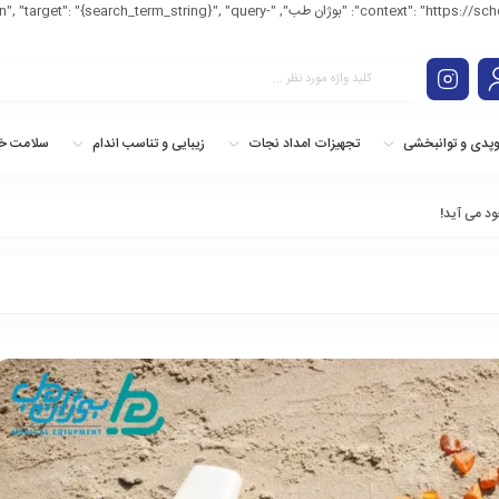
<application/ld+json"> { "@context": "https://schema.org/", "@type": "WebSite", "name
وپدی و توانبخشی
تجهیزات امداد نجات
زیبایی و تناسب اندام
سلامت خا