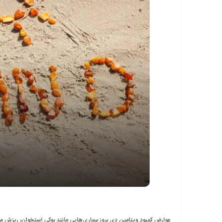
عوارض کمبود ویتامین دی بروز بیماری‌هایی مانند پوکی استخوان، ریزش 