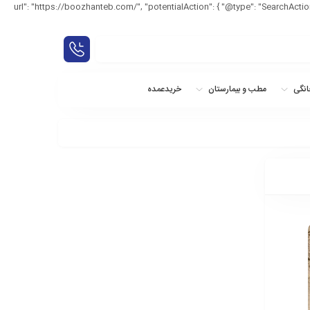
script type="": "بوژان طب", "url": "https://boozhanteb.com/", "potentialAction": { "@type": "SearchAction", "target": "{search_term_string}", "query-
نگی
مطب و بیمارستان
خریدعمده