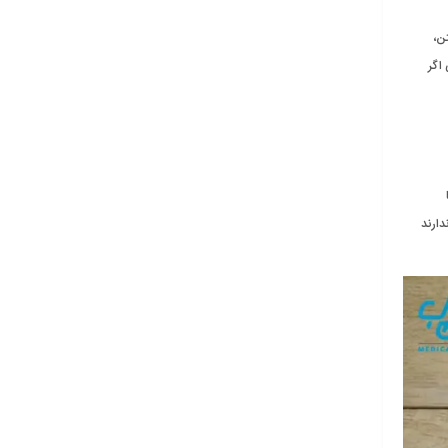
ن،
 اگر
امین ندارند