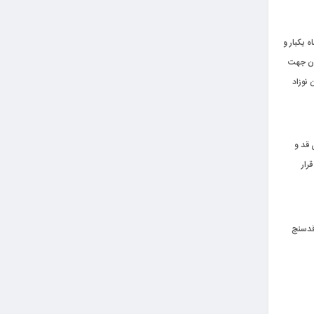
 یکبار و
آن جهت
 نوزاد
 قد و
رار
 قدسنج