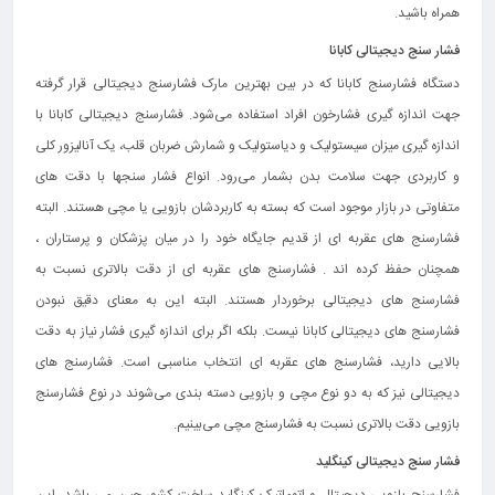
همراه باشید.
فشار سنج دیجیتالی کابانا
دستگاه فشارسنج کابانا که در بین بهترین مارک فشارسنج دیجیتالی قرار گرفته
جهت اندازه‌ گیری فشارخون افراد استفاده می‌شود. فشارسنج دیجیتالی کابانا با
اندازه گیری میزان سیستولیک و دیاستولیک و شمارش ضربان قلب، یک آنالیزور کلی
و کاربردی جهت سلامت بدن بشمار می‌رود. انواع فشار سنجها با دقت های
متفاوتی در بازار موجود است که بسته به کاربردشان بازویی یا مچی هستند. البته
فشارسنج های عقربه ای از قدیم جایگاه خود را در میان پزشکان و پرستاران ،
همچنان حفظ کرده اند . فشارسنج های عقربه ای از دقت بالاتری نسبت به
فشارسنج های دیجیتالی برخوردار هستند. البته این به معنای دقیق نبودن
فشارسنج های دیجیتالی کابانا نیست. بلکه اگر برای اندازه گیری فشار نیاز به دقت
بالایی دارید، فشارسنج های عقربه ای انتخاب مناسبی است. فشارسنج های
دیجیتالی نیز که به دو نوع مچی و بازویی دسته بندی می‌شوند در نوع فشارسنج
بازویی دقت بالاتری نسبت به فشارسنج مچی می‌بینیم.
فشار سنج دیجیتالی کینگلید
فشارسنج بازویی دیجیتال و اتوماتیک کینگلید ساخت کشور چین می باشد، این