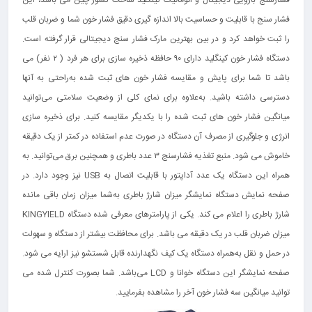
فشار سنج با قابلیت و حساسیت بالا اندازه گیری دقیق فشار خون شما و ضربان قلب
را ثبت خواهد کرد و در بین بهترین مارک فشار سنج دیجیتالی قرار گرفته است.
دستگاه فشار خون کینگلید دارای ۹۰ حافظه ذخیره سازی برای هر فرد ( ۲ نفر) می
باشد تا شما برای پایش و مقایسه فشار خون های ثبت شده به‌راحتی به آنها
دسترسی داشته باشید. به‌علاوه برای نمای کلی از وضعیت سلامتی می‌توانید
میانگین فشار خون های ثبت شده را با یکدیگر مقایسه کنید. برای ذخیره سازی
انرژی و جلوگیری از مصرف آن دستگاه در صورت عدم استفاده در کمتر از یک دقیقه
خاموش می شود. منبع تغذیه فشارسنج ۳ عدد باطری و همچنین برق می‌توانید. به
همراه این دستگاه یک عدد آداپتور با قابلیت اتصال به USB نیز وجود دارد. در
صفحه نمایش دستگاه نمایشگر میزان شارژ باطری به‌شما میزان زمان باقی مانده
شارژ باطری را اعلام می کند. یکی از پارامترهای معرفی شده دستگاه KINGYIELD
میزان ضربان قلب در یک دقیقه می باشد. برای محافظت بیشتر از دستگاه و سهولت
در حمل و نقل به‌همراه دستگاه یک کیف نگهدارنده قابل شستشو نیز ارایه می شود.
صفحه نمایشگر این دستگاه خوانا و LCD می‌باشد. شما بصورت کنترل شده می
توانید میانگین سه فشار خون آخر را مشاهده بفرمایید.