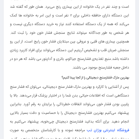
است و چند نفر در یک خانواده از این بیماری رنج می‌برد. همان طور که گفته شد
این دستگاه دارای حافظه داخلی برای ۲ نفر است و این امر به خانواده ها کمک
می‌کند که همه از یک دستگاه استفاده کنند نیاز به خرید دستگاه دیگری نیست و
هر شخص به طور جداگانه میتواند تنایج سنجش فشار خون خود را ثبت کند.
همچنین بیماری های قلبی و عروقی بین مبتلایان فشار خون رایج است، از این رو
سنجش ضربان قلب و تشخیص آریتیم این دستگاه می‌تواند برای افراد کاربرد زیادی
داشته باشد.منبع تغذیه‌ی فشارسنج جیاکوم، باتری و آداپتور می باشد که هر دو در
داخل جعبه فشارسنج موجود می باشند.
بهترین مارک فشارسنج دیجیتالی را از کجا پیدا کنیم؟
پس از آشنایی با کارکرد و بهترین مارک فشار سنج دیجیتالی، می‌توان که فشار سنج
دستگاهی است که اطلاعات حیاتی بدن شما را در اختیار پزشک قرار می‌دهد. بالا یا
پایین بودن فشار خون می‌تواند اتفاقات خطرناکی را برایتان به رقم آورد. بنابراین
پیشنهاد می‌کنیم بهترین فشارسنج دیجیتال را با حساسیت و دقت بسیار بالایی
انجام دهید. برای آنکه بدانید فشارسنج دیجیتال چی‌خوبه، پیشنهاد می‌کنیم به
فروشگاه اینترنتی بوژان تب
مراجعه نموده و با کارشناسان متخصص به صورت
مستقیم تماس برقرار کنید. شما تنها یکبار اقدام به خرید دستگاه فشار سنج می‌کنید،