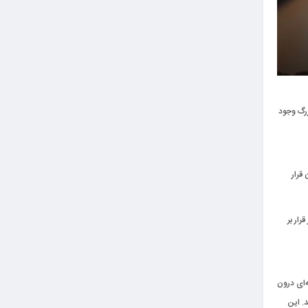
رگ وجود
اص در بدن قرار
ار بر
ا‌ی درون
ید. این