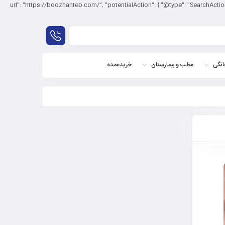
script type="": "بوژان طب", "url": "https://boozhanteb.com/", "potentialAction": { "@type": "SearchAction", "target": "{search_term_string}", "query-
نگی
مطب و بیمارستان
خریدعمده