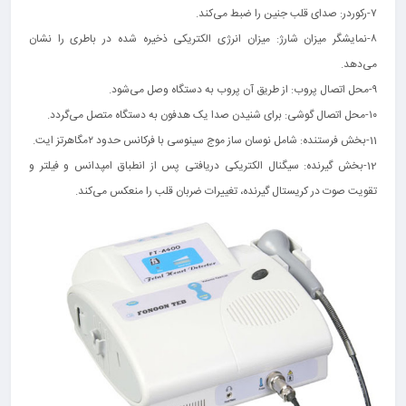
۷-رکوردر: صدای قلب جنین را ضبط می‌کند.
۸-نمایشگر میزان شارژ: میزان انرژی الکتریکی ذخیره شده در باطری را نشان
می‌دهد.
۹-محل اتصال پروب: از طریق آن پروب به دستگاه وصل می‌شود.
۱۰-محل اتصال گوشی: برای شنیدن صدا یک هدفون به دستگاه متصل می‌گردد.
11-بخش فرستنده: شامل نوسان ساز موج سینوسی با فرکانس حدود ۲مگاهرتز ایت.
12-بخش گیرنده: سیگنال الکتریکی دریافتی پس از انطباق امپدانس و فیلتر و
تقویت صوت در کریستال گیرنده، تغییرات ضربان قلب را منعکس می‌کند.